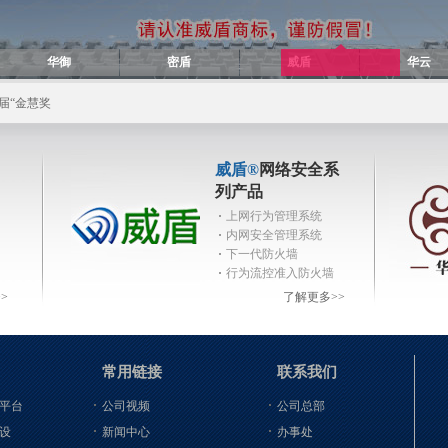
场活动
华御
密盾
威盾
华云
届“金慧奖
威盾®
网络安全系
检查指导
列产品
上网行为管理系统
博览会
内网安全管理系统
下一代防火墙
行为流控准入防火墙
>
了解更多>>
常用链接
联系我们
平台
公司视频
公司总部
场活动
设
新闻中心
办事处