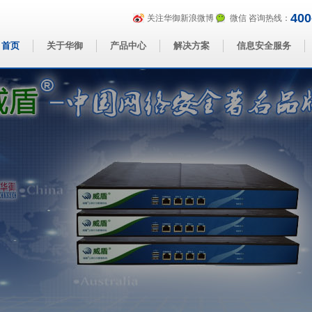
400
关注华御新浪微博
微信
咨询热线：
首页
关于华御
产品中心
解决方案
信息安全服务
届“金慧奖
检查指导
博览会