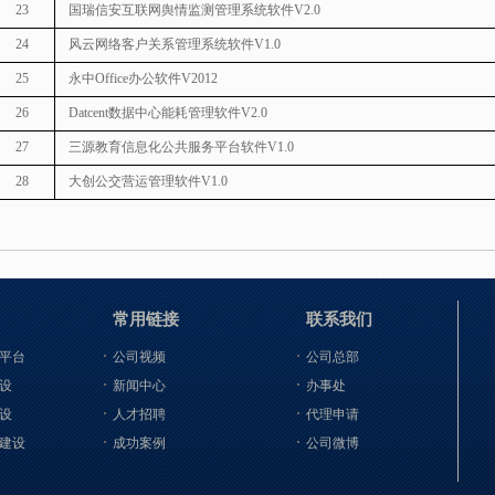
23
国瑞信安互联网舆情监测管理系统软件
V2.0
24
风云网络客户关系管理系统软件
V1.0
25
永中
Office
办公软件
V2012
26
Datcent
数据中心能耗管理软件
V2.0
27
三源教育信息化公共服务平台软件
V1.0
28
大创公交营运管理软件
V1.0
常用链接
联系我们
平台
公司视频
公司总部
设
新闻中心
办事处
设
人才招聘
代理申请
建设
成功案例
公司微博