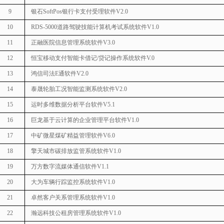
9
银石
SoftPos
银行卡支付受理软件
V2.0
10
RDS-5000
道路驾驶技能计算机考试系统软件
V1.0
11
正融医院信息管理系统软件
V3.0
12
恒宝移动支付智能卡借记
/
贷记操作系统软件
V.0
13
鸿信司法
E
通软件
V2.0
14
泰晟轮胎工况智能监测系统软件
V2.0
15
运时多维数据分析平台软件
V5.1
16
巨龙基于云计算的企业管理平台软件
V1.0
17
中矿微星煤矿精益管理软件
V6.0
18
擎天城市碳排放监管系统软件
V1.0
19
万方数字流媒体通信软件
V1.1
20
大为车辆行踪监控系统软件
V1.0
21
卓然客户关系管理系统软件
V1.0
22
瀚远科技公租房管理系统软件
V1.0