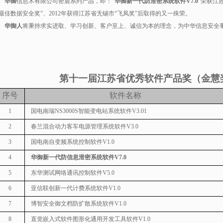
华御
信息术有限公司密盾系列产品，即：“
华御新一代防泄密系统软件V7.0
”荣获江
最佳数据安全奖”、2012年获得江苏省无锡市“飞凤奖”后取得的又一殊荣。
华御人
将秉持求实进取、学习创新、客户至上、诚信为本的理念，为中华信息安全
第十一届江苏省优秀软件产品奖（金慧
序号
软件名称
1
国电南瑞
NS3000S
智能变电站系统软件
V3.01
2
春兰混合动力客车电源管理系统软件
V3.0
3
国电南自变频系统控制软件
V1.0
4
华御新一代防信息泄密系统软件
V7.0
5
东华测试网络通讯控制软件
V5.0
6
亚信联创新一代计费系统软件
V1.0
7
博智安全御文档防扩散系统软件
V1.0
8
直觉嵌入式软件图形化通用开发工具软件
V1.0